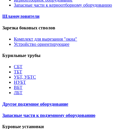
Запасные части к керноотборному оборудованию
Шламоуловители
Зарезка боковых стволов
Комплект для вырезания "окна"
Устройство ориентирующее
Бурильные трубы
СБТ
ТБТ
УБТ, УБТС
НУБТ
ВБТ
ЛБТ
Другое подземное оборудование
Запасные части к подземному оборудованию
Буровые установки