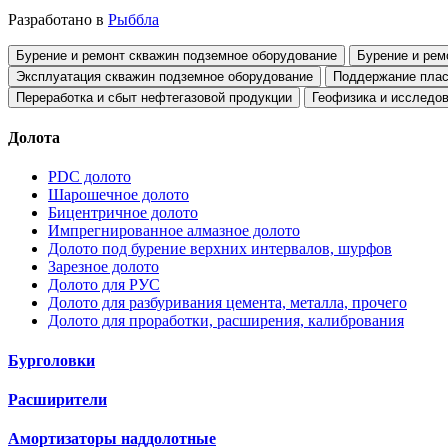
Разработано в
Рыббла
Бурение и ремонт скважин подземное оборудование
Бурение и рем
Эксплуатация скважин подземное оборудование
Поддержание плас
Переработка и сбыт нефтегазовой продукции
Геофизика и исследо
Долота
PDC долото
Шарошечное долото
Бицентричное долото
Импрегнированное алмазное долото
Долото под бурение верхних интервалов, шурфов
Зарезное долото
Долото для РУС
Долото для разбуривания цемента, металла, прочего
Долото для проработки, расширения, калибрования
Бурголовки
Расширители
Амортизаторы наддолотные