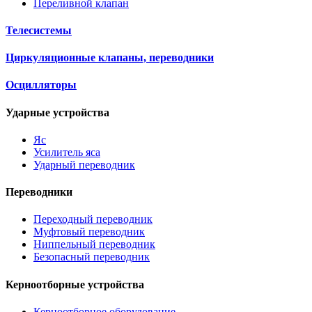
Переливной клапан
Телесистемы
Циркуляционные клапаны, переводники
Осцилляторы
Ударные устройства
Яс
Усилитель яса
Ударный переводник
Переводники
Переходный переводник
Муфтовый переводник
Ниппельный переводник
Безопасный переводник
Керноотборные устройства
Керноотборное оборудование