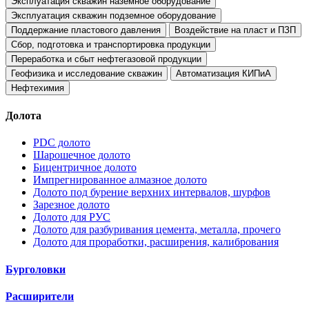
Эксплуатация скважин наземное оборудование
Эксплуатация скважин подземное оборудование
Поддержание пластового давления
Воздействие на пласт и ПЗП
Сбор, подготовка и транспортировка продукции
Переработка и сбыт нефтегазовой продукции
Геофизика и исследование скважин
Автоматизация КИПиА
Нефтехимия
Долота
PDC долото
Шарошечное долото
Бицентричное долото
Импрегнированное алмазное долото
Долото под бурение верхних интервалов, шурфов
Зарезное долото
Долото для РУС
Долото для разбуривания цемента, металла, прочего
Долото для проработки, расширения, калибрования
Бурголовки
Расширители